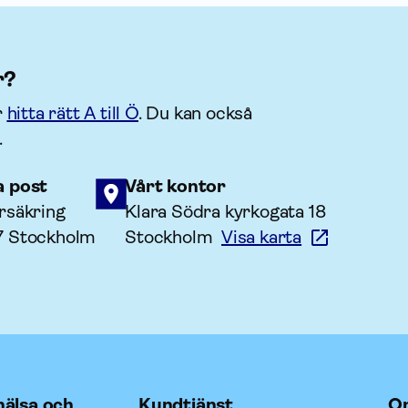
r?
r
hitta rätt A till Ö
. Du kan också
.
a post
Vårt kontor
rsäkring
Klara Södra kyrkogata 18
7 Stockholm
Stockholm
Visa karta
älsa och
Kundtjänst
O