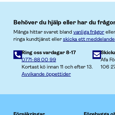
Behöver du hjälp eller har du frågo
Många hittar svaret bland
vanliga frågor
elle
ringa kundtjänst eller
skicka ett meddelande
Ring oss vardagar 8-17
Skick
0771-88 00 99
Afa Fö
Kortast kö innan 11 och efter 13.
106 2
Avvikande öppettider
Försäkringar
Förebygga oh