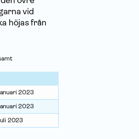
 den övre
garna vid
ka höjas från
 samt
 januari 2023
 januari 2023
juli 2023