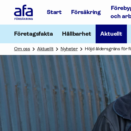
Afa
Föreby
Försäkring
Start
Försäkring
-
och ar
Gå
till
startsidan
Företagsfakta
Hållbarhet
Aktuellt
Om oss
Aktuellt
Nyheter
Höjd åldersgräns för 