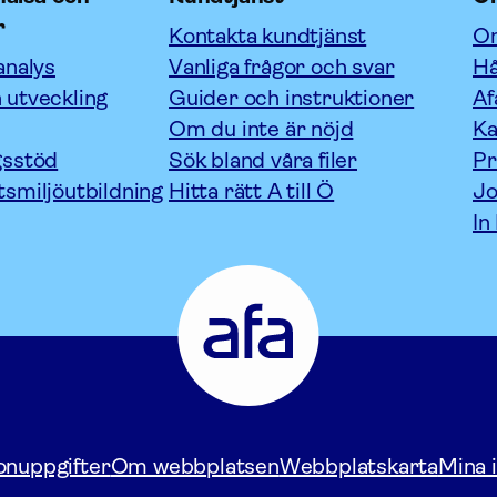
r
Kontakta kundtjänst
Om
analys
Vanliga frågor och svar
Hå
 utveckling
Guider och instruktioner
Af
Om du inte är nöjd
Ka
gsstöd
Sök bland våra filer
P
tsmiljöutbildning
Hitta rätt A till Ö
Jo
In
Afa
Försäkring
-
Gå
till
startsidan
onuppgifter
Om webbplatsen
Webbplatskarta
Mina i