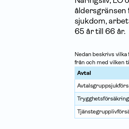
Näringsliv, LO
åldersgränsen 
sjukdom, arbets
65 år till 66 år.
Nedan beskrivs vilka
från och med vilken 
Avtal
Avtals­grupp­sjukför
Trygghets­försäkrin
Tjänste­grupp­liv­för