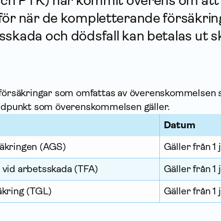
 och PTK) har kommit överens om att
för när de kompletterande försäk­rin
skada och dödsfall kan betalas ut s
 försäk­ringar som omfattas av överens­kommelsen
tidpunkt som överens­kommelsen gäller.
Datum
säkringen (AGS)
Gäller från 1
g vid arbetsskada (TFA)
Gäller från 1
säkring (TGL)
Gäller från 1 