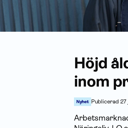
Höjd ål
inom pr
Publicerad
27
Nyhet
Arbets­marknad