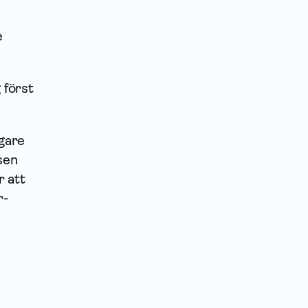
e
 först
igare
sen
r att
r­