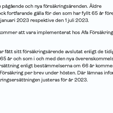
 pågående och nya försäk­rings­ärenden. Äldre
 fortfarande gälla för den som har fyllt 65 år för
 januari 2023 respektive den 1 juli 2023.
kommer att vara implementerat hos Afa För­säkring
 fått sitt försäkringsärende avslutat enligt de tid
5 år och som i och med den nya överens­kommel
t ersättning enligt bestämmelserna om 66 år komme
 För­säkring per brev under hösten. Där lämnas info
ringsersättningen justeras för år 2023.