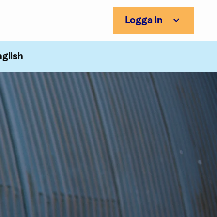
Logga in
nglish