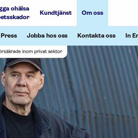
gga ohälsa
Kundtjänst
Om oss
betsskador
Press
Jobba hos oss
Kontakta oss
In E
försäkrade inom privat sektor