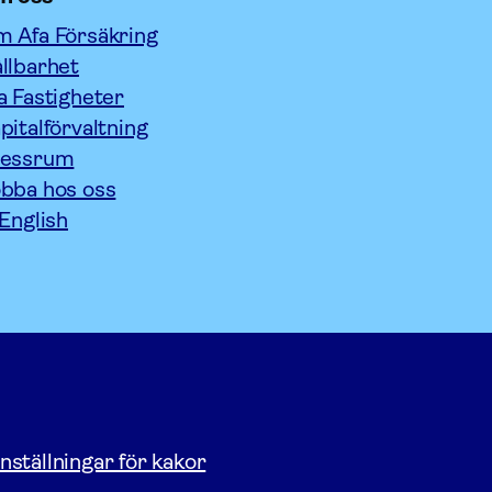
 Afa Försäkring
llbarhet
a Fastigheter
pitalförvaltning
ressrum
bba hos oss
 English
nställningar för kakor