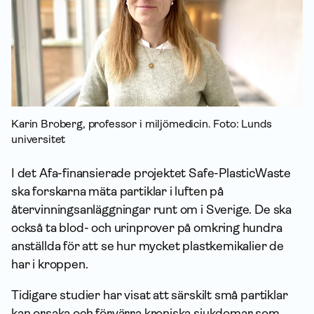
Karin Broberg, professor i miljömedicin. Foto: Lunds
universitet
I det Afa-finansierade projektet Safe-PlasticWaste
ska forskarna mäta partiklar i luften på
återvinningsanläggningar runt om i Sverige. De ska
också ta blod- och urinprover på omkring hundra
anställda för att se hur mycket plastkemikalier de
har i kroppen.
Tidigare studier har visat att särskilt små partiklar
kan orsaka och förvärra kroniska sjukdomar som