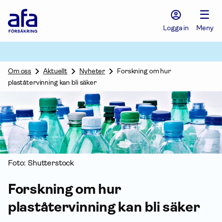
Afa
☰
Försäkring
-
Logga in
Meny
Gå
till
startsidan
Om oss
Aktuellt
Nyheter
Forskning om hur
plaståtervinning kan bli säker
Foto: Shutterstock
Forskning om hur
plaståtervinning kan bli säker