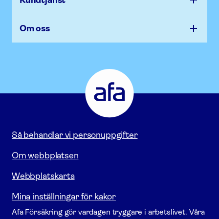
Kundtjänst
Om oss
Afa
Försäkring
-
Gå
till
startsidan
Så behandlar vi personuppgifter
Om webbplatsen
Webbplatskarta
Mina inställningar för kakor
Afa För­säkring gör vardagen tryggare i arbetslivet. Våra