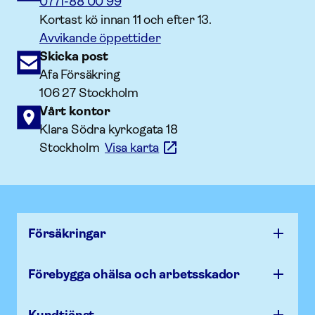
0771-88 00 99
Kortast kö innan 11 och efter 13.
Avvikande öppettider
Skicka post
Afa Försäkring
106 27 Stockholm
Vårt kontor
Klara Södra kyrkogata 18
Stockholm
Visa karta
Försäk­ringar
Förebygga ohälsa och arbets­skador