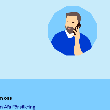
m oss
 Afa Försäkring