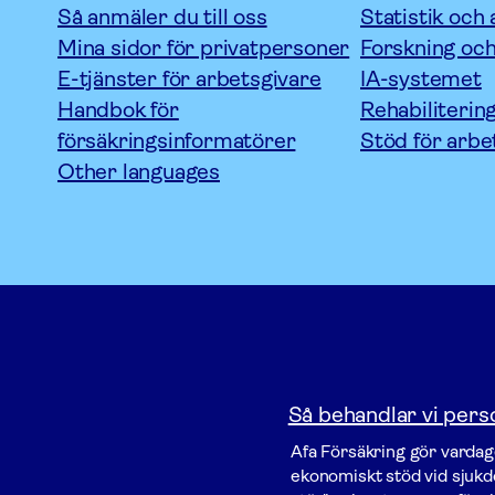
Så anmäler du till oss
Statistik och 
Mina sidor för privatpersoner
Forskning och
E-tjänster för arbetsgivare
IA-systemet
Handbok för
Rehabiliterin
försäkringsinformatörer
Stöd för arbe
Other languages
Så behandlar vi pers
Afa För­säkring gör vardage
ekonomiskt stöd vid sjukdo