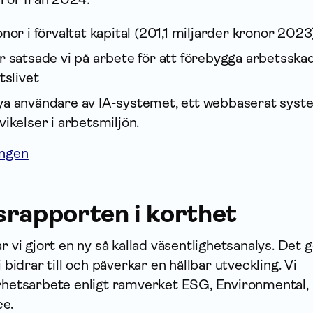
nor i förvaltat kapital (201,1 miljarder kronor 2023
r satsade vi på arbete för att förebygga arbets­ska
tslivet
ya användare av IA-systemet, ett webbaserat syst
ikelser i arbetsmiljön.
ingen
srapporten i korthet
r vi gjort en ny så kallad väsentlighetsanalys. Det g
i bidrar till och påverkar en hållbar utveckling. Vi
arhetsarbete enligt ramverket ESG, Environmental,
ce.