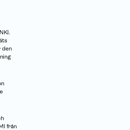
NKI.
äts
r den
lning
on
de
ch
I från