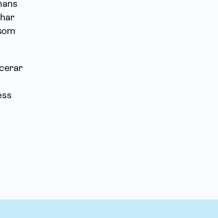
mans
 har
 som
acerar
ess