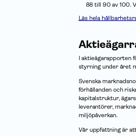
88 till 90 av 100. 
Läs hela hållbarhets
Aktieägarr
I aktieägarapporten 
styrning under året 
Svenska marknadsnot
förhållanden och risk
kapitalstruktur, ägar
leverantörer, markna
miljöpåverkan.
Vår uppfattning är a