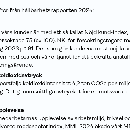
fror från hållbarhetsrapporten 2024:
 våra kunder är med ett så kallat Nöjd kund-index, 
örsäkrade 75 (av 100). NKI för försäkringstagare m
låg 2023 på 81. Det som gör kunderna mest nöjda ä
n med oss och vår e-tjänst för att bekräfta an­stäl
kringsärende.
koldioxidavtryck
portföljs koldioxidintensitet 4,2 ton CO2e per milj
g. Det genomsnittliga avtrycket för en motsvaran
plevelse
medarbetarnas upplevelse av arbetsmiljö, trivsel o
iverad medarbetarindex, MMI. 2024 ökade vårt MM