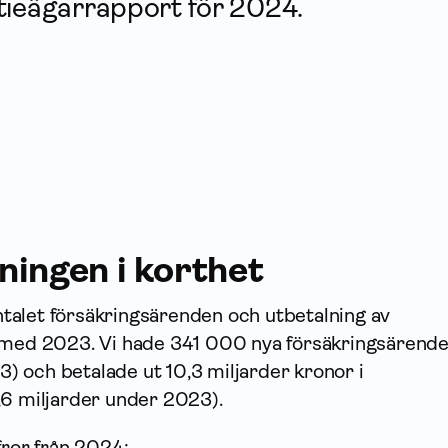
tieägarrapport för 2024.
ningen i korthet
alet försäk­rings­ärenden och utbetalning av
 med 2023. Vi hade 341 000 nya försäk­rings­ärend
 och betalade ut 10,3 miljarder kronor i
,6 miljarder under 2023).
fror från 2024: