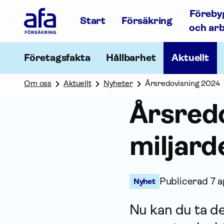
Afa
Föreby
Försäkring
Start
Försäkring
-
och ar
Gå
till
startsidan
Företagsfakta
Hållbarhet
Aktuellt
Om oss
Aktuellt
Nyheter
Årsredovisning 2024
Års­red
miljard
Publicerad
7 a
Nyhet
Nu kan du ta de