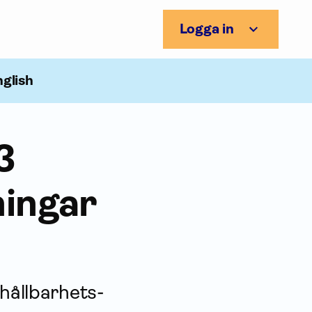
Logga in
nglish
3
ningar
 hållbarhets­