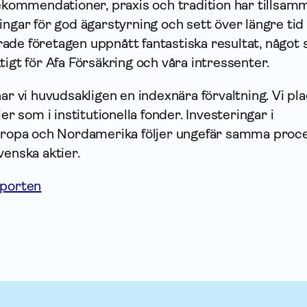
rekommendationer, praxis och tradition har tillsam
ingar för god ägar­styrning och sett över längre tid
ade företagen uppnått fantastiska resultat, något
igt för Afa För­säkring och våra intressenter.
har vi huvudsakligen en indexnära förvaltning. Vi pl
ier som i institutionella fonder. Investeringar i
Europa och Nordamerika följer ungefär samma proc
venska aktier.
pporten