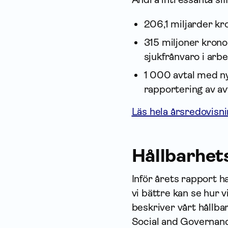
206,1 miljarder kro
315 miljoner krono
sjukfrånvaro i arbe
1 000 avtal med n
rapportering av avv
Läs hela årsredovisn
Hållbarhet
Inför årets rapport ha
vi bättre kan se hur v
beskriver vårt hållb
Social and Governan