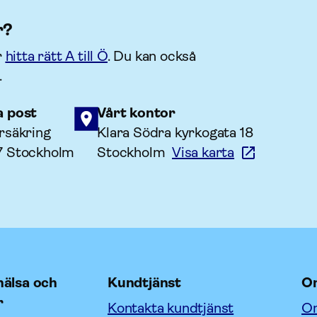
r?
r
hitta rätt A till Ö
. Du kan också
.
a post
Vårt kontor
rsäkring
Klara Södra kyrkogata 18
7 Stockholm
Stockholm
Visa karta
älsa och
Kundtjänst
O
r
Kontakta kundtjänst
Om