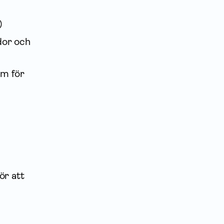
)
dor och
em för
ör att