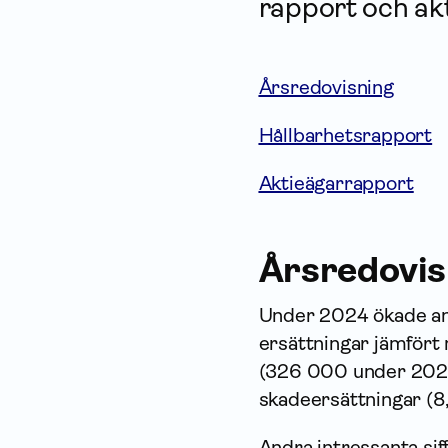
rapport och ak
Årsredovisning
Hållbarhetsrapport
Aktieägarrapport
Års­redovis
Under 2024 ökade ant
ersättningar jämfört
(326 000 under 2023)
skadeersättningar (8
Andra intressanta sif