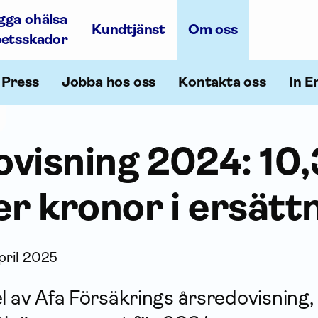
gga ohälsa
Kundtjänst
Om oss
betsskador
Press
Jobba hos oss
Kontakta oss
In E
ovisning 2024: 10,
er kronor i ersätt
pril 2025
l av Afa Försäkrings års­redovisning,