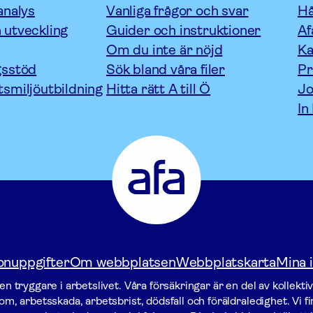
analys
Vanliga frågor och svar
Hå
 utveckling
Guider och instruktioner
Af
Om du inte är nöjd
Ka
gsstöd
Sök bland våra filer
P
tsmiljöutbildning
Hitta rätt A till Ö
Jo
In
Afa
Försäkring
-
Gå
till
startsidan
onuppgifter
Om webbplatsen
Webbplatskarta
Mina i
n tryggare i arbetslivet. Våra försäk­ringar är en del av kollekti
m, arbetsskada, arbetsbrist, dödsfall och föräldraledighet. Vi f