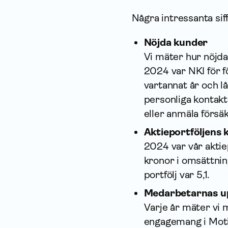
Några intressanta sif
Nöjda kunder
Vi mäter hur nöjda
2024 var NKI för f
vartannat år och 
personliga kontakte
eller anmäla försä
Aktieportföljens 
2024 var vår aktie
kronor i omsättnin
portfölj var 5,1.
Medarbetarnas up
Varje år mäter vi 
engagemang i Mot