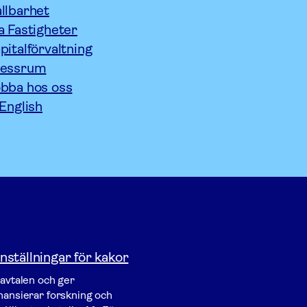
llbarhet
a Fastigheter
pitalförvaltning
ressrum
bba hos oss
 English
nställningar för kakor
vavtalen och ger
inansierar forskning och