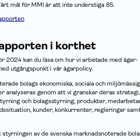
Vårt mål för MMI är att inte understiga 85.
rapporten
apporten i korthet
för 2024 kan du läsa om hur vi arbetade med ägar­
med utgångspunkt i vår ägarpolicy.
erade bolags ekonomiska, sociala och miljömässi
er analyseras genom att vi granskar deras strategi,
­styrning och bolagsstyrning, produkter, medarbeta
dssituation, kunder, konkurrenter, regleringar sam
tt styrningen av de svenska marknadsnoterade bol