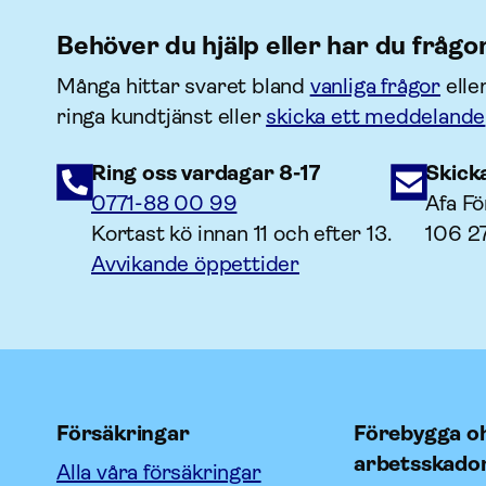
Behöver du hjälp eller har du frågo
Många hittar svaret bland
vanliga frågor
elle
ringa kundtjänst eller
skicka ett meddelande
Ring oss vardagar 8-17
Skick
0771-88 00 99
Afa Fö
Kortast kö innan 11 och efter 13.
106 2
Avvikande öppettider
Försäkringar
Förebygga oh
arbetsskado
Alla våra försäkringar