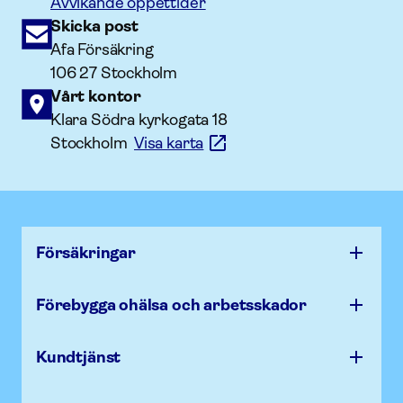
Avvikande öppettider
Skicka post
Afa Försäkring
106 27 Stockholm
Vårt kontor
Klara Södra kyrkogata 18
Stockholm
Visa karta
Försäk­ringar
Förebygga ohälsa och arbets­skador
Kundtjänst