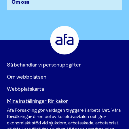
Om oss
Afa
Försäkring
-
Gå
till
startsidan
Så behandlar vi personuppgifter
Om webbplatsen
Webbplatskarta
Mina inställningar för kakor
Afa För­säkring gör vardagen tryggare i arbetslivet. Våra
försäk­ringar är en del av kollektivavtalen och ger
ekonomiskt stöd vid sjukdom, arbetsskada, arbetsbrist,