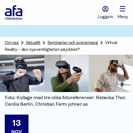
Afa
☰
Försäkring
-
Logga in
Meny
Gå
till
startsidan
Om oss
Aktuellt
Seminarier och evenemang
Virtual
Reality – den nya verkligheten på jobbet?
Foto: Kollage med tre olika fotoreferenser: Rebecka Thor,
Cecilia Berlin, Christian Ferm johner.se
13
NOV