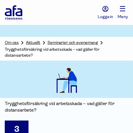
Afa
☰
Försäkring
-
Logga in
Meny
Gå
till
startsidan
Om oss
Aktuellt
Seminarier och evenemang
Trygghetsförsäkring vid arbetsskada – vad gäller för
distansarbete?
Trygghets­försäkring vid arbetsskada – vad gäller för
distansarbete?
3