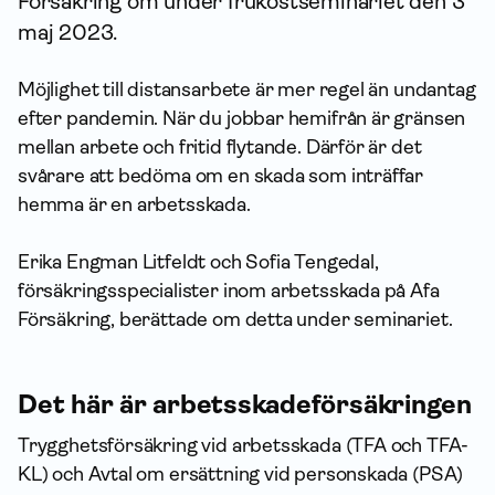
För­säkring om under frukostseminariet den 3
maj 2023.
Möjlighet till distansarbete är mer regel än undantag
efter pandemin. När du jobbar hemifrån är gränsen
mellan arbete och fritid flytande. Därför är det
svårare att bedöma om en skada som inträffar
hemma är en arbetsskada.
Erika Engman Litfeldt och Sofia Tengedal,
försäkringsspecialister inom arbetsskada på Afa
För­säkring, berättade om detta under seminariet.
Det här är arbetsskade­försäkringen
Trygghets­försäkring vid arbetsskada (TFA och TFA-
KL) och Avtal om ersättning vid personskada (PSA)