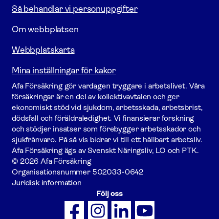
Så behandlar vi personuppgifter
Om webbplatsen
Webbplatskarta
Mina inställningar för kakor
Afa För­säkring gör vardagen tryggare i arbetslivet. Våra
försäk­ringar är en del av kollektivavtalen och ger
ekonomiskt stöd vid sjukdom, arbetsskada, arbetsbrist,
dödsfall och föräldraledighet. Vi finansierar forskning
och stödjer insatser som förebygger arbets­skador och
sjukfrånvaro. På så vis bidrar vi till ett hållbart arbetsliv.
Afa För­säkring ägs av Svenskt Näringsliv, LO och PTK.
© 2026 Afa Försäkring
Organisationsnummer
502033-0642
Juridisk information
Följ oss