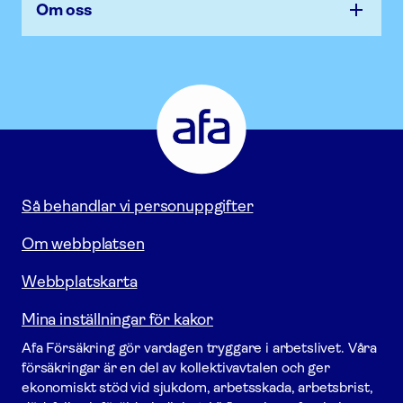
Om oss
Afa
Försäkring
-
Gå
till
startsidan
Så behandlar vi personuppgifter
Om webbplatsen
Webbplatskarta
Mina inställningar för kakor
Afa För­säkring gör vardagen tryggare i arbetslivet. Våra
försäk­ringar är en del av kollektivavtalen och ger
ekonomiskt stöd vid sjukdom, arbetsskada, arbetsbrist,