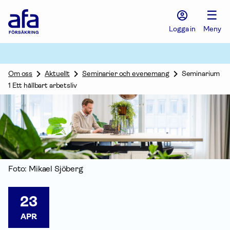
Afa
☰
Försäkring
-
Logga in
Meny
Gå
till
startsidan
Om oss
Aktuellt
Seminarier och evenemang
Seminarium
1 Ett hållbart arbetsliv
Foto: Mikael Sjöberg
23
APR