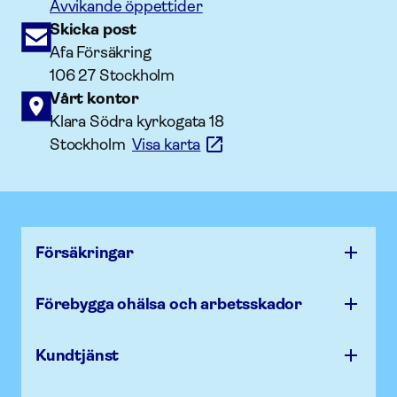
Avvikande öppettider
Skicka post
Afa Försäkring
106 27 Stockholm
Vårt kontor
Klara Södra kyrkogata 18
Stockholm
Visa karta
Försäk­ringar
Förebygga ohälsa och arbets­skador
Kundtjänst