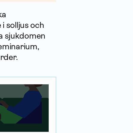
ka
 solljus och
kla sjukdomen
tseminarium,
rder.