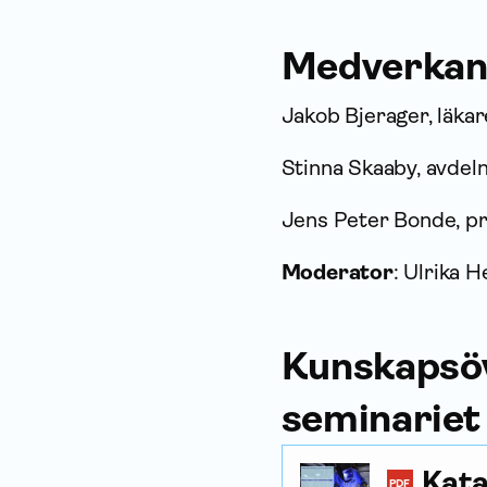
Medverkan
Jakob Bjerager, läka
Stinna Skaaby, avdel
Jens Peter Bonde, pr
Moderator
: Ulrika H
Kunskapsöv
seminariet
Kata
PDF