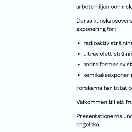
arbetsmiljön och riske
Deras kunskapsöversik
exponering för:
radioaktiv strålni
ultraviolett strål
andra former av st
kemikalieexponeri
Forskarna har tittat 
Välkommen till ett f
Presentationerna un
engelska.