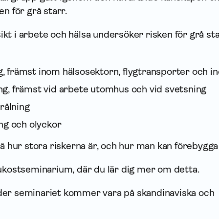
n för grå starr.
t i arbete och hälsa undersöker risken för grå sta
ng, främst inom hälsosektorn, flygtransporter och in
ning, främst vid arbete utomhus och vid svetsning
rålning
ng och olyckor
på hur stora riskerna är, och hur man kan förebygg
rukostseminarium, där du lär dig mer om detta.
der seminariet kommer vara på skandinaviska och