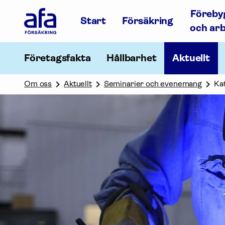
Afa
Föreby
Försäkring
Start
Försäkring
-
och ar
Gå
till
startsidan
Företagsfakta
Hållbarhet
Aktuellt
Om oss
Aktuellt
Seminarier och evenemang
Kat