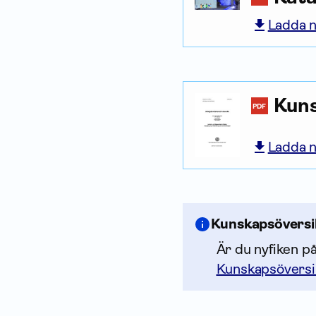
Ladda n
Kuns
PDF
Ladda n
Kunskapsöversi
Är du nyfiken p
Kunskapsöversi