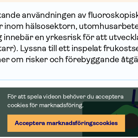
ande användningen av fluoroskopis
 inom hälsosektorn, utomhusarbete i
 innebär en yrkesrisk för att utvec
arr). Lyssna till ett inspelat frukos
 mer om risker och förebyggande åtgä
För att spela videon behöver du acceptera
cookies för marknadsföring.
Acceptera marknadsförings­cookies