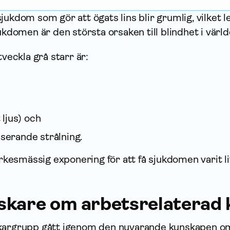
jukdom som gör att ögats lins blir grumlig, vilket l
ukdomen är den största orsaken till blindhet i värld
tveckla grå starr är:
t ljus) och
iserande strålning.
yrkesmässig exponering för att få sjukdomen varit li
skare om arbetsrelaterad 
skargrupp gått igenom den nuvarande kunskapen o