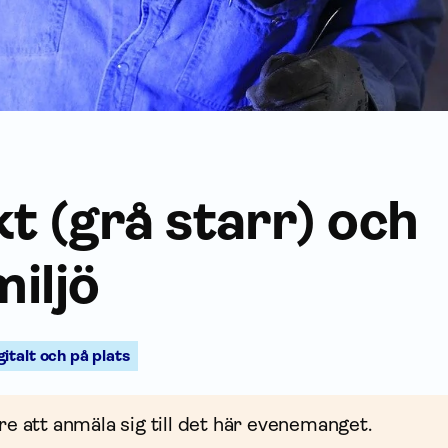
t (grå starr) och
iljö
gitalt och på plats
re att anmäla sig till det här evenemanget.