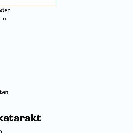
eder
en.
ten.
katarakt
m