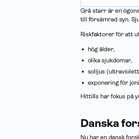
Grå starr är en ögons
till försämrad syn. Sj
Riskfaktorer för att u
hög ålder,
olika sjukdomar,
solljus (ultraviolet
exponering för jon
Hittills har fokus på 
Danska for
Nu har en dansk for