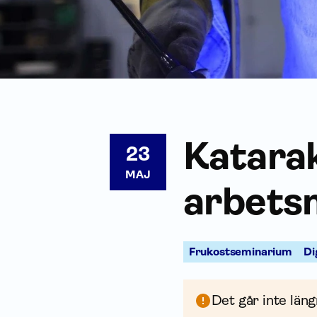
Katarak
23
MAJ
arbetsm
Frukostseminarium
Di
Det går inte läng