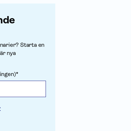
nde
narier? Starta en
är nya
ingen)*
r