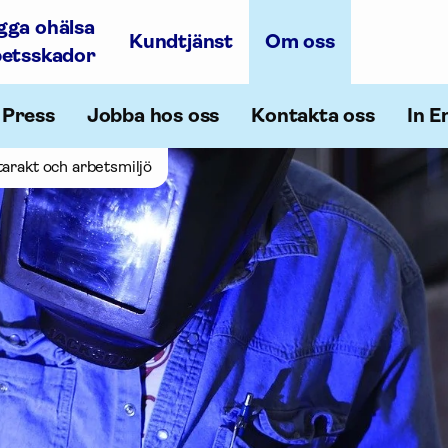
gga ohälsa
Kundtjänst
Om oss
betsskador
Press
Jobba hos oss
Kontakta oss
In E
arakt och arbetsmiljö