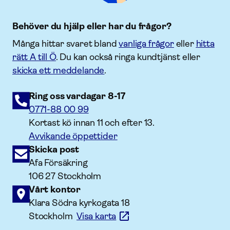
Behöver du hjälp eller har du frågor?
Många hittar svaret bland
vanliga frågor
eller
hitta
rätt A till Ö
. Du kan också ringa kundtjänst eller
skicka ett meddelande
.
Ring oss vardagar 8-17
0771-88 00 99
Kortast kö innan 11 och efter 13.
Avvikande öppettider
Skicka post
Afa Försäkring
106 27 Stockholm
Vårt kontor
Klara Södra kyrkogata 18
Stockholm
Visa karta