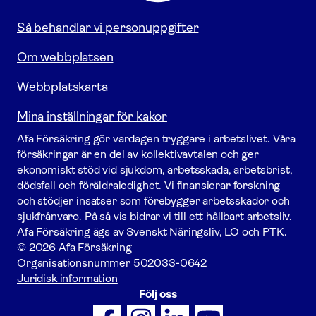
Så behandlar vi personuppgifter
Om webbplatsen
Webbplatskarta
Mina inställningar för kakor
Afa För­säkring gör vardagen tryggare i arbetslivet. Våra
försäk­ringar är en del av kollektivavtalen och ger
ekonomiskt stöd vid sjukdom, arbetsskada, arbetsbrist,
dödsfall och föräldraledighet. Vi finansierar forskning
och stödjer insatser som förebygger arbets­skador och
sjukfrånvaro. På så vis bidrar vi till ett hållbart arbetsliv.
Afa För­säkring ägs av Svenskt Näringsliv, LO och PTK.
© 2026 Afa Försäkring
Organisationsnummer
502033-0642
Juridisk information
Följ oss