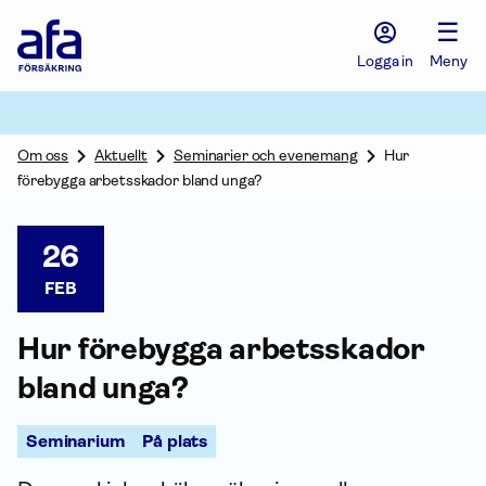
Afa
☰
Försäkring
-
Logga in
Meny
Gå
till
startsidan
Om oss
Aktuellt
Seminarier och evenemang
Hur
förebygga arbetsskador bland unga?
26
FEB
Hur förebygga arbets­skador
bland unga?
Seminarium
På plats