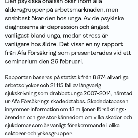
Den psykiska ohälsan ökar inom alla
åldersgrupper på arbets­marknaden, men
snabbast ökar den hos unga. Av de psykiska
diagnoserna är depression och ångest
vanligast bland unga, medan stress är
vanligare hos äldre. Det visar en ny rapport
från Afa För­säkring som presenterades vid ett
seminarium den 26 februari.
Rapporten baseras på statistik från 8 874 allvarliga
arbetsolyckor och 21 115 fall av långvarig
sjukskrivning som drabbat unga 2007-2014, hämtad
ur Afa Försäkrings skadedatabas. Skadedatabasen
inrymmer infor­mation om 13 miljoner försäk­rings­
ärenden och ger stor kännedom om vilka skador och
sjukdomar som är vanligt förekommande i olika
sektorer och yrkesgrupper.