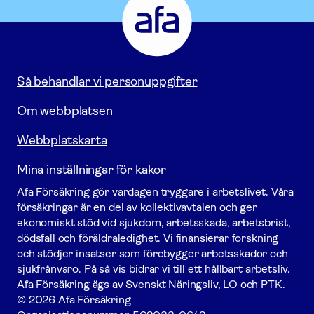
-
Gå
till
startsidan
Så behandlar vi personuppgifter
Om webbplatsen
Webbplatskarta
Mina inställningar för kakor
Afa För­säkring gör vardagen tryggare i arbetslivet. Våra
försäk­ringar är en del av kollektivavtalen och ger
ekonomiskt stöd vid sjukdom, arbetsskada, arbetsbrist,
dödsfall och föräldraledighet. Vi finansierar forskning
och stödjer insatser som förebygger arbets­skador och
sjukfrånvaro. På så vis bidrar vi till ett hållbart arbetsliv.
Afa För­säkring ägs av Svenskt Näringsliv, LO och PTK.
© 2026 Afa Försäkring