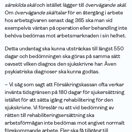
särskilda skäl
och istället lägger till
övervägande skäl
.
Om
övervägande skäl
talar för en återgång i arbete
hos arbetsgivaren senast dag 365 ska man vid
exempelvis väntan på operation eller behandling inte
behöva bedömas mot arbets­marknaden i sin helhet.
Detta undantag ska kunna utsträckas till längst 550
dagar och bedömningen ska göras på samma sätt
oavsett vilken diagnos den sjukskrivne har. Även
psykiatriska diagnoser ska kunna godtas.
– Vi såg som sagt att Försäkrings­kassan ofta verkar
invänta tidsgränsen på 180 dagar för sjukersättning
istället för att sätta igång rehabilitering för den
sjukskrivne. Vi föreslår nu att vid bedömning av
rätten till rehabiliteringsersättning ska
arbetsförmågan inte bedömas mot angivet normalt
förekommande arbete. Fler ska få tillgång till