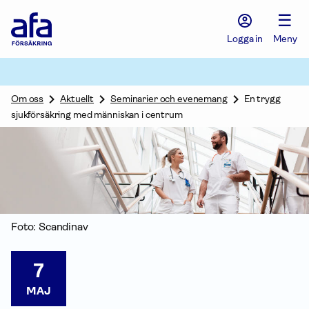
Afa
☰
Försäkring
-
Logga in
Meny
Gå
till
startsidan
Om oss
Aktuellt
Seminarier och evenemang
En trygg
sjukförsäkring med människan i centrum
Foto: Scandinav
7
MAJ