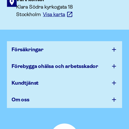
Klara Södra kyrkogata 18
Stockholm
Visa karta
Försäk­ringar
Förebygga ohälsa och arbets­skador
Kundtjänst
Om oss
Afa
Försäkring