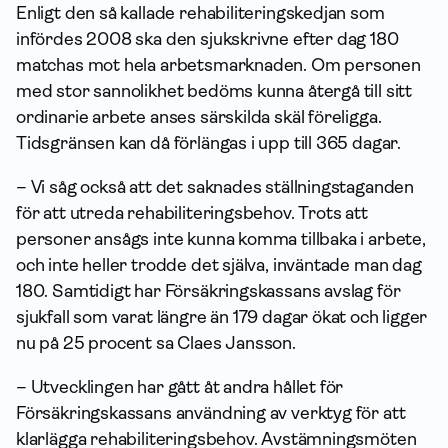
Enligt den så kallade rehabiliteringskedjan som
infördes 2008 ska den sjukskrivne efter dag 180
matchas mot hela arbets­marknaden. Om personen
med stor sannolikhet bedöms kunna återgå till sitt
ordinarie arbete anses särskilda skäl föreligga.
Tidsgränsen kan då förlängas i upp till 365 dagar.
– Vi såg också att det saknades ställnings­taganden
för att utreda rehabiliteringsbehov. Trots att
personer ansågs inte kunna komma tillbaka i arbete,
och inte heller trodde det själva, inväntade man dag
180. Samtidigt har Försäkrings­kassans avslag för
sjukfall som varat längre än 179 dagar ökat och ligger
nu på 25 procent sa Claes Jansson.
– Utvecklingen har gått åt andra hållet för
Försäkrings­kassans användning av verktyg för att
klarlägga rehabiliteringsbehov. Avstämningsmöten