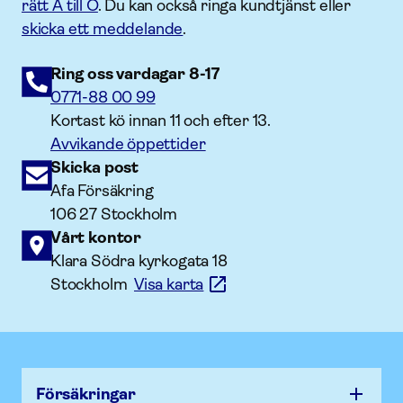
rätt A till Ö
. Du kan också ringa kundtjänst eller
skicka ett meddelande
.
Ring oss vardagar 8-17
0771-88 00 99
Kortast kö innan 11 och efter 13.
Avvikande öppettider
Skicka post
Afa Försäkring
106 27 Stockholm
Vårt kontor
Klara Södra kyrkogata 18
Stockholm
Visa karta
Försäk­ringar