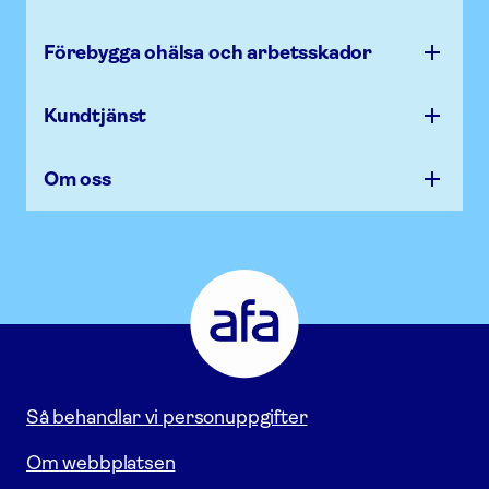
Förebygga ohälsa och arbets­skador
Kundtjänst
Om oss
Afa
Försäkring
-
Gå
till
startsidan
Så behandlar vi personuppgifter
Om webbplatsen