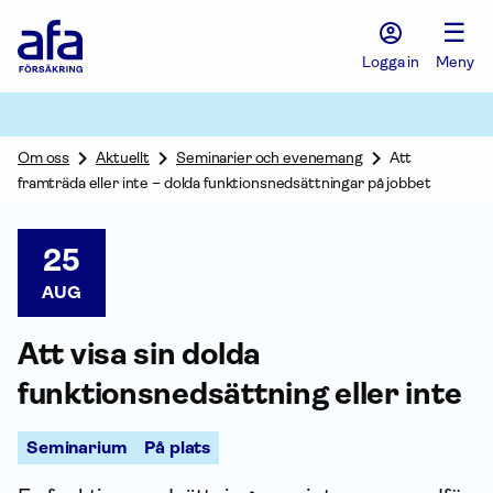
Afa
☰
Försäkring
-
Logga in
Meny
Gå
till
startsidan
Om oss
Aktuellt
Seminarier och evenemang
Att
framträda eller inte – dolda funktionsnedsättningar på jobbet
25
AUG
Att visa sin dolda
funktionsnedsättning eller inte
Seminarium
På plats