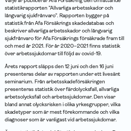
Varje år publicerar Afa För­säkring den omfattande
statistik­rapporten ”Allvarliga arbets­skador och
långvarig sjukfrånvaro”. Rapporten bygger på
statistik från Afa Försäkrings skadedatabas och
beskriver allvarliga arbets­skador och långvarig
sjukfrånvaro för Afa Försäkrings försäkrade fram till
och med år 2021. För år 2020–2021 finns statistik
över arbets­sjuk­domar till följd av covid-19.
Årets rapport släpps den 12 juni och den 16 juni
presenteras delar av rapporten under ett livesänt
seminarium. Från arbets­skade­försäkringen
presenteras statistik över färdolycksfall, allvarliga
arbetsolycksfall och arbets­sjuk­domar. Den visar
bland annat olycksrisken i olika yrkesgrupper, vilka
skadetyper som är mest förekommande och vilka
diagnoser som är vanligast vid arbets­sjuk­domar.