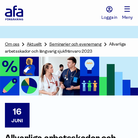
Afa
☰
Försäkring
-
Logga in
Meny
Gå
till
startsidan
Om oss
Aktuellt
Seminarier och evenemang
Allvarliga
arbetsskador och långvarig sjukfrånvaro 2023
16
JUNI
Allvarliga arbets­skador och