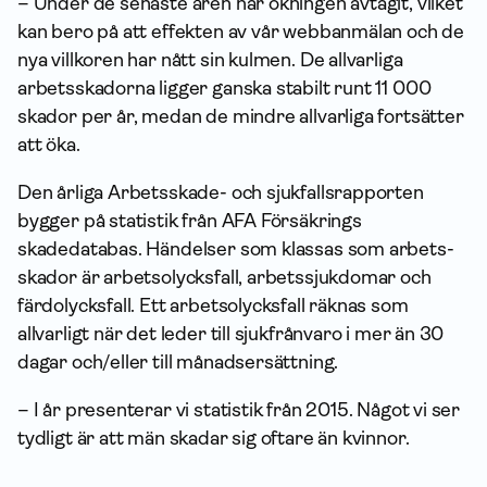
– Under de senaste åren har ökningen avtagit, vilket
kan bero på att effekten av vår webbanmälan och de
nya villkoren har nått sin kulmen. De allvarliga
arbets­skadorna ligger ganska stabilt runt 11 000
skador per år, medan de mindre allvarliga fortsätter
att öka.
Den årliga Arbetsskade- och sjukfallsrapporten
bygger på statistik från AFA Försäkrings
skadedatabas. Händelser som klassas som arbets­
skador är arbetsolycksfall, arbets­sjuk­domar och
färdolycksfall. Ett arbetsolycksfall räknas som
allvarligt när det leder till sjukfrånvaro i mer än 30
dagar och/eller till månadsersättning.
– I år presenterar vi statistik från 2015. Något vi ser
tydligt är att män skadar sig oftare än kvinnor.