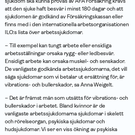
sjuk­dom ska kunna prövas av AFA För­säkring krävs
att den sjuke haft besvär i minst 180 dagar och att
sjukdomen är godkänd av Försäkrings­kassan eller
finns med i den internationella arbetsorganisationen
ILO:s lista över arbets­sjuk­domar.
– Till exempel kan tungt arbete eller ensidiga
arbetsställningar orsaka rygg- eller ledbesvär.
Ensidigt arbete kan orsaka muskel- och senskador.
De vanligaste godkända arbetssjukdomarna, det vill
säga sjukdomar som vi betalar ut ersättning för, är
vibrations- och bullerskador, sa Anna Weigelt.
– Det är främst män som utsätts för vibrations- och
bullerskador i arbetet. Bland kvinnor är de
vanligaste arbetssjukdomarna sjukdomar i skelett
och rörelseorgan, psykiska sjukdomar och
hudsjukdomar. Vi ser en viss ökning av psykiska