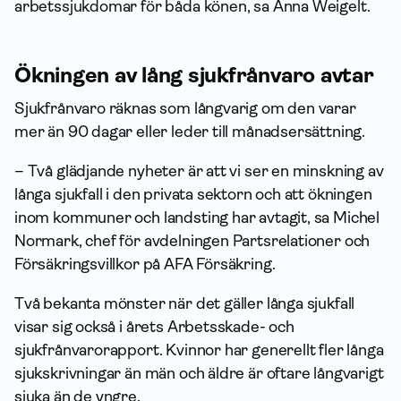
arbets­sjuk­domar för båda könen, sa Anna Weigelt.
Ökningen av lång sjukfrånvaro avtar
Sjukfrånvaro räknas som långvarig om den varar
mer än 90 dagar eller leder till månadsersättning.
– Två glädjande nyheter är att vi ser en minskning av
långa sjukfall i den privata sektorn och att ökningen
inom kommuner och landsting har avtagit, sa Michel
Normark, chef för avdelningen Partsrelationer och
Försäkrings­villkor på AFA För­säkring.
Två bekanta mönster när det gäller långa sjukfall
visar sig också i årets Arbetsskade- och
sjukfrånvarorapport. Kvinnor har generellt fler långa
sjukskrivningar än män och äldre är oftare långvarigt
sjuka än de yngre.