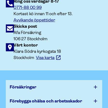
Ring oss vardagar 8-17
0771-88 00 99
Kortast kö innan 11 och efter 13.
Avvikande öppettider
Skicka post
Afa Försäkring
106 27 Stockholm
Vårt kontor
Klara Södra kyrkogata 18
Stockholm
Visa karta
Försäk­ringar
Förebygga ohälsa och arbets­skador