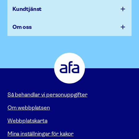
Kundtjänst
Om oss
Afa
Försäkring
-
Gå
till
startsidan
Så behandlar vi personuppgifter
Om webbplatsen
Webbplatskarta
Mina inställningar för kakor