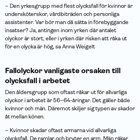
– Den yrkesgrupp med flest olycksfall för kvinnor är
undersköterskor, vårdbiträden och personliga
assistenter. Var bör man då sätta in förebyggande
insatser? Ja, antingen inom yrken där antalet
olyckor är stort, eller i yrken där risken att råka ut
för en olycka är hög, sa Anna Weigelt
Fallolyckor vanligaste orsaken till
olycksfall i arbetet
Den åldersgrupp som oftast råkar ut för allvarliga
olyckor i arbetet är 56–64-åringar. Det gäller både
kvinnor och män. Däremot skiljer sig typen av skador
åt mellan könen.
– Kvinnor skadar oftast armarna vid allvarliga
olycksfall. De ramlar och bryter en arm. Män råkar