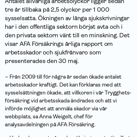
Antalet allvarliga arbetsolyckor ligger sedan
tre år tillbaka på 2,5 olyckor per 1 000
sysselsatta. Ökningen av långa sjukskrivningar
har i den offentliga sektorn börjat avta och i
den privata sektorn vänt till en minskning. Det
visar AFA Försäkrings årliga rapport om
arbets­skador och sjukfrånvaro som
presenterades den 30 maj.
– Från 2009 till för några år sedan ökade antalet
arbets­skador kraftigt. Det kan förklaras med att
sysselsättningen ökade, att villkoren i vår Trygghets­
försäkring vid arbetsskada ändrades och att vi
införde möjlighet att anmäla skador via vår
webbplats, sa Anna Weigelt, chef för
analysavdelningen på AFA För­säkring.