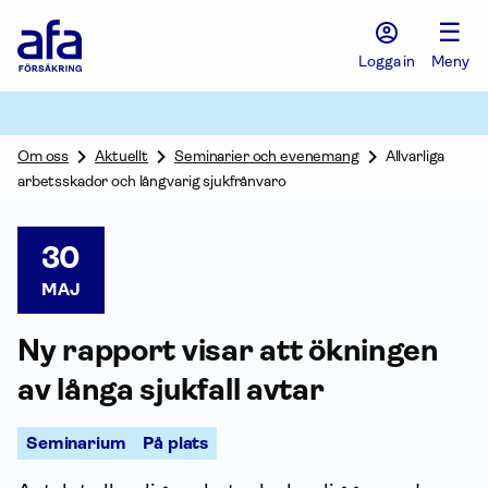
Afa
☰
Försäkring
-
Logga in
Meny
Gå
till
startsidan
Om oss
Aktuellt
Seminarier och evenemang
Allvarliga
arbetsskador och långvarig sjukfrånvaro
30
MAJ
Ny rapport visar att ökningen
av långa sjukfall avtar
Seminarium
På plats