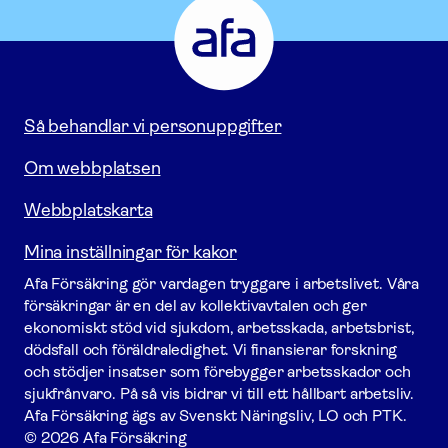
Försäkring
-
Gå
till
startsidan
Så behandlar vi personuppgifter
Om webbplatsen
Webbplatskarta
Mina inställningar för kakor
Afa För­säkring gör vardagen tryggare i arbetslivet. Våra
försäk­ringar är en del av kollektivavtalen och ger
ekonomiskt stöd vid sjukdom, arbetsskada, arbetsbrist,
dödsfall och föräldraledighet. Vi finansierar forskning
och stödjer insatser som förebygger arbets­skador och
sjukfrånvaro. På så vis bidrar vi till ett hållbart arbetsliv.
Afa För­säkring ägs av Svenskt Näringsliv, LO och PTK.
© 2026 Afa Försäkring