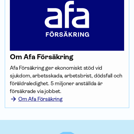
Om Afa För­säkring
Afa För­säkring ger ekonomiskt stöd vid 
sjukdom, arbetsskada, arbetsbrist, dödsfall och 
föräldraledighet. 5 miljoner anställda är 
försäkrade via jobbet.
Om Afa Försäkring