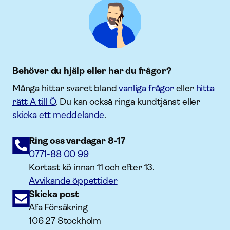
Behöver du hjälp eller har du frågor?
Många hittar svaret bland
vanliga frågor
eller
hitta
rätt A till Ö
. Du kan också ringa kundtjänst eller
skicka ett meddelande
.
Ring oss vardagar 8-17
0771-88 00 99
Kortast kö innan 11 och efter 13.
Avvikande öppettider
Skicka post
Afa Försäkring
106 27 Stockholm