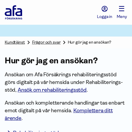
Afa
☰
Försäkring
-
Logga in
Meny
Gå
till
startsidan
Kundtjänst
Frågor och svar
Hur gör jag en ansökan?
Hur gör jag en ansökan?
Ansökan om Afa Försäkrings rehabili­terings­stöd
görs digitalt på vår hemsida under Rehabili­terings­
stöd,
Ansök om rehabiliteringsstöd
.
Ansökan och kompletterande handlingar tas enbart
emot digitalt på vår hemsida.
Komplettera ditt
ärende
.