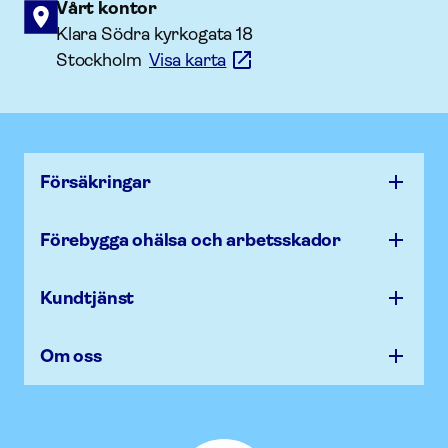
Vårt kontor
Klara Södra kyrkogata 18
Stockholm
Visa karta
Försäk­ringar
Förebygga ohälsa och arbets­skador
Kundtjänst
Om oss
Afa