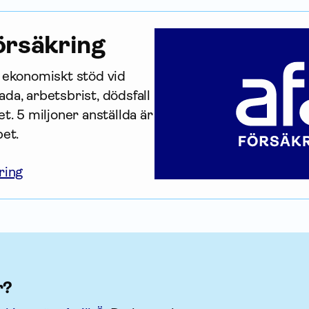
r­säkring
r ekonomiskt stöd vid 
da, arbetsbrist, dödsfall 
t. 5 miljoner anställda är 
bet.
ring
r?