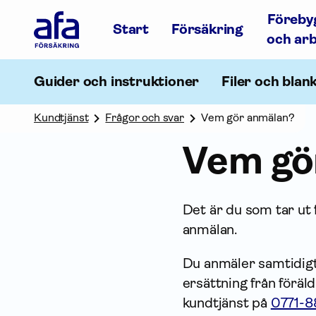
Afa
Föreby
Försäkring
Start
Försäkring
-
och ar
Gå
till
startsidan
Guider och instruktioner
Filer och blan
Kundtjänst
Frågor och svar
Vem gör anmälan?
Vem gö
Det är du som tar ut 
anmälan.
Du anmäler samtidigt
ersättning från föräld
kundtjänst på
0771-8