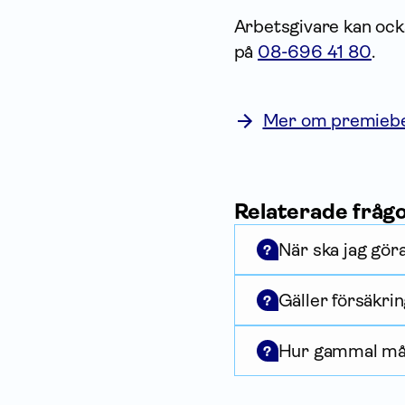
Arbetsgivare kan ock
på
08-696 41 80
.
Mer om premiebefr
Relaterade fråg
När ska jag gör
?
Gäller försäkri
?
Hur gammal måst
?