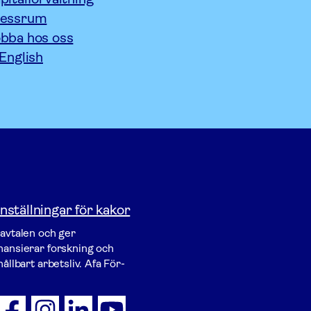
ressrum
bba hos oss
 English
nställningar för kakor
vavtalen och ger
inansierar forskning och
ållbart arbetsliv. Afa För­