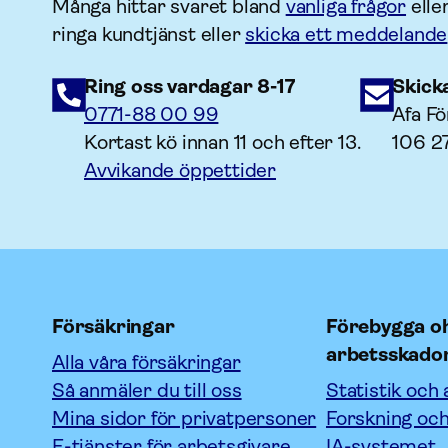
Många hittar svaret bland
vanliga frågor
elle
ringa kundtjänst eller
skicka ett meddelande
Ring oss vardagar 8-17
Skick
0771-88 00 99
Afa Fö
Kortast kö innan 11 och efter 13.
106 2
Avvikande öppettider
Försäkringar
Förebygga oh
arbetsskado
Alla våra försäkringar
Så anmäler du till oss
Statistik och 
Mina sidor för privatpersoner
Forskning och
E-tjänster för arbetsgivare
IA-systemet