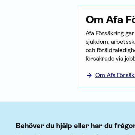
Om Afa Fö
Afa För­säkring ge
sjukdom, arbetsska
och föräldraledighe
försäkrade via job
Om Afa Försäk
Behöver du hjälp eller har du frågo