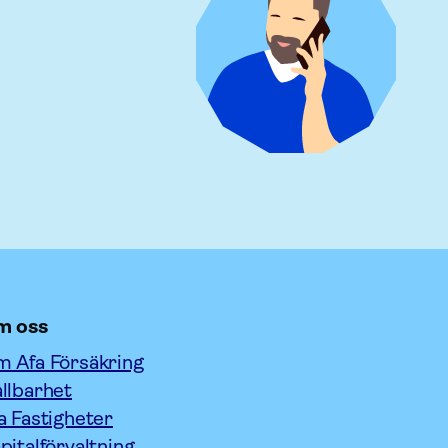
m oss
 Afa Försäkring
llbarhet
a Fastigheter
pitalförvaltning