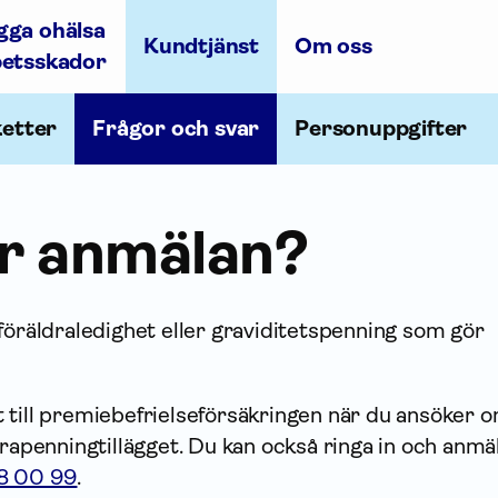
gga ohälsa
Kundtjänst
Om oss
betsskador
ketter
Frågor och svar
Personuppgifter
r anmälan?
föräldraledighet eller graviditets­penning som gör
 till premiebefrielseförsäkringen när du ansöker 
ra­penning­tillägget. Du kan också ringa in och anmä
8 00 99
.