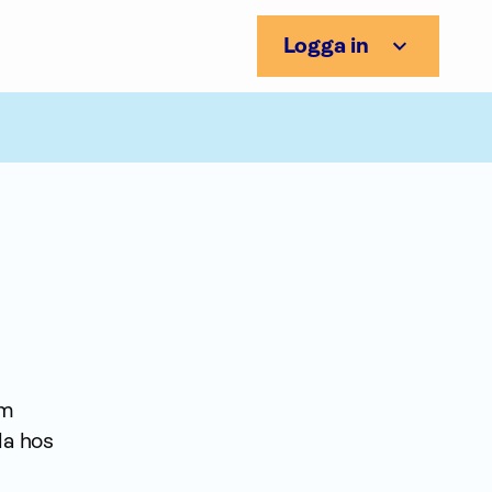
Logga in
om
la hos