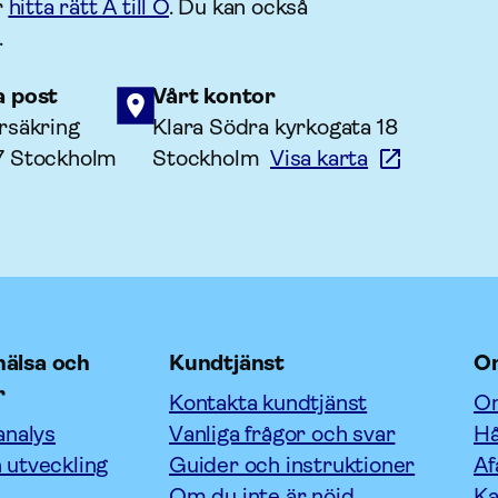
r
hitta rätt A till Ö
. Du kan också
.
a post
Vårt kontor
rsäkring
Klara Södra kyrkogata 18
7 Stockholm
Stockholm
Visa karta
älsa och
Kundtjänst
O
r
Kontakta kundtjänst
Om
analys
Vanliga frågor och svar
Hå
 utveckling
Guider och instruktioner
Af
Om du inte är nöjd
Ka