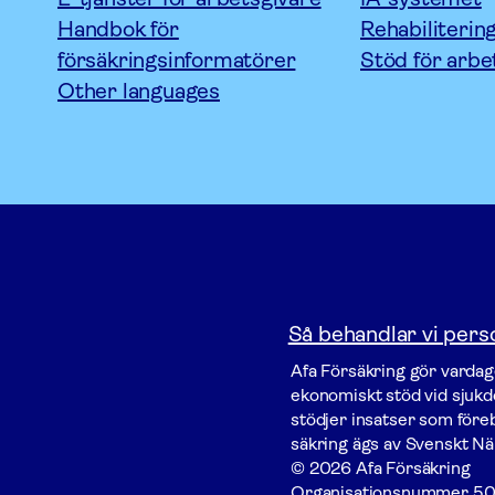
Handbok för
Rehabiliterin
försäkringsinformatörer
Stöd för arbe
Other languages
Så behandlar vi pers
Afa För­säkring gör vardage
ekonomiskt stöd vid sjukdo
stödjer insatser som föreby
säkring ägs av Svenskt Nä
© 2026 Afa Försäkring
Organisationsnummer
50