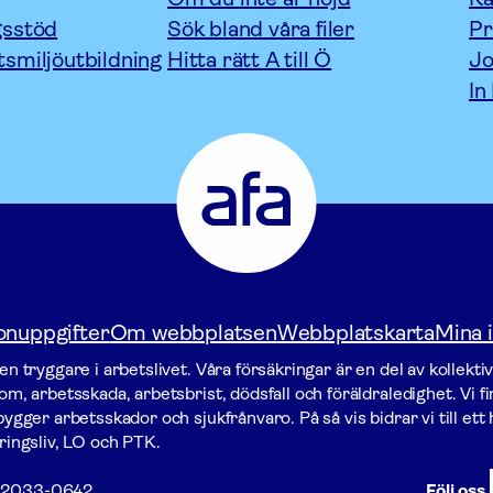
gsstöd
Sök bland våra filer
P
tsmiljöutbildning
Hitta rätt A till Ö
Jo
In
Afa
Försäkring
-
Gå
till
startsidan
onuppgifter
Om webbplatsen
Webbplatskarta
Mina i
n tryggare i arbetslivet. Våra försäk­ringar är en del av kollekti
m, arbetsskada, arbetsbrist, dödsfall och föräldraledighet. Vi f
gger arbets­skador och sjukfrånvaro. På så vis bidrar vi till ett h
ringsliv, LO och PTK.
2033-0642
Följ oss