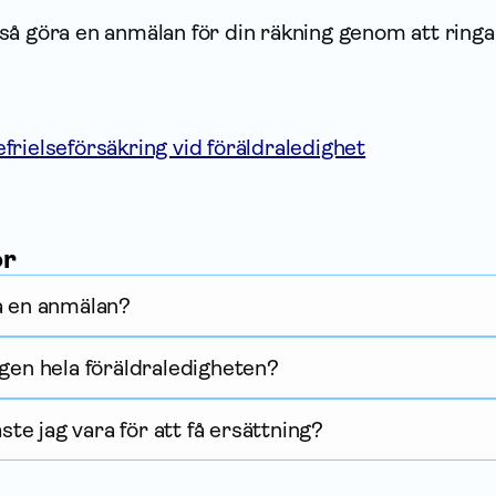
så göra en anmälan för din räkning genom att ringa
ielseförsäkring vid föräldraledighet
or
a en anmälan?
ngen hela föräldraledigheten?
e jag vara för att få ersättning?