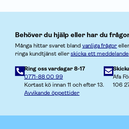
Behöver du hjälp eller har du frågo
Många hittar svaret bland
vanliga frågor
elle
ringa kundtjänst eller
skicka ett meddelande
Ring oss vardagar 8-17
Skick
0771-88 00 99
Afa Fö
Kortast kö innan 11 och efter 13.
106 2
Avvikande öppettider