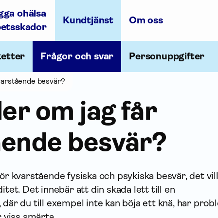
gga ohälsa
Kundtjänst
Om oss
betsskador
ketter
Frågor och svar
Personuppgifter
kvarstående besvär?
ler om jag får
ående besvär?
för kvarstående fysiska och psykiska besvär, det vil
itet. Det innebär att din skada lett till en
 där du till exempel inte kan böja ett knä, har pro
r viss smärta.