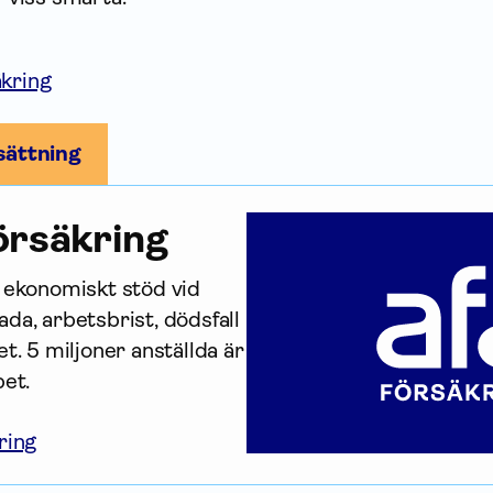
kring
sättning
r­säkring
r ekonomiskt stöd vid 
da, arbetsbrist, dödsfall 
t. 5 miljoner anställda är 
bet.
ring