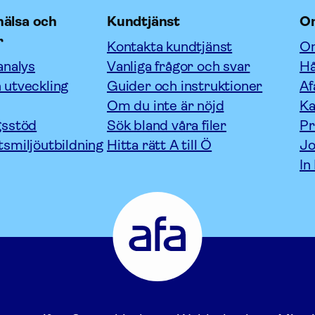
älsa och
Kundtjänst
O
r
Kontakta kundtjänst
Om
analys
Vanliga frågor och svar
Hå
 utveckling
Guider och instruktioner
Af
Om du inte är nöjd
Ka
gsstöd
Sök bland våra filer
P
tsmiljöutbildning
Hitta rätt A till Ö
Jo
In
Afa
Försäkring
-
Gå
till
startsidan