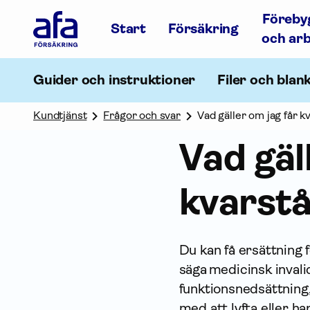
Afa
Föreby
Försäkring
Start
Försäkring
-
och ar
Gå
till
startsidan
Guider och instruktioner
Filer och blan
Kundtjänst
Frågor och svar
Vad gäller om jag får 
Vad gäl
kvarst
Du kan få ersättning 
säga medicinsk invalid
funktionsnedsättning,
med att lyfta eller ha