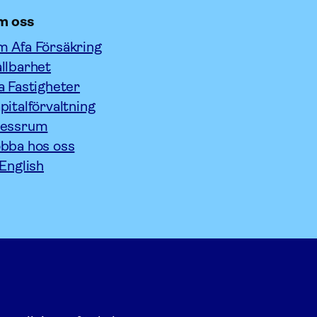
m oss
 Afa Försäkring
llbarhet
a Fastigheter
pitalförvaltning
ressrum
bba hos oss
 English