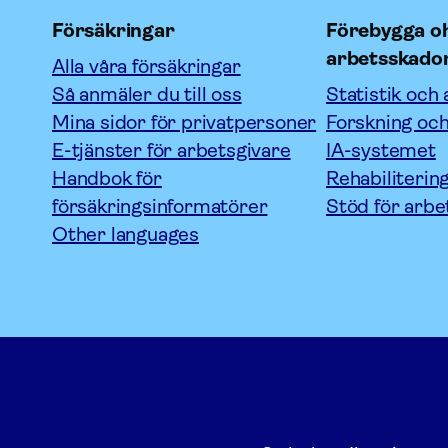
Försäkringar
Förebygga oh
arbetsskado
Alla våra försäkringar
Så anmäler du till oss
Statistik och 
Mina sidor för privatpersoner
Forskning och
E-tjänster för arbetsgivare
IA-systemet
Handbok för
Rehabiliterin
försäkringsinformatörer
Stöd för arbe
Other languages