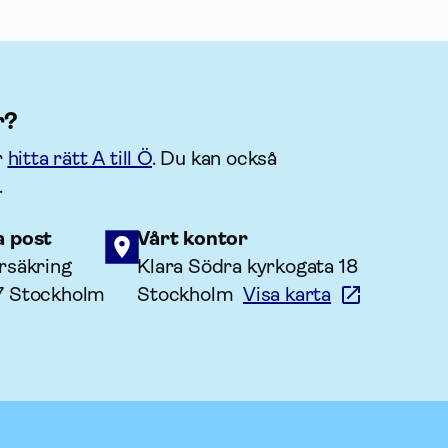
r?
r
hitta rätt A till Ö
. Du kan också
.
a post
Vårt kontor
rsäkring
Klara Södra kyrkogata 18
7 Stockholm
Stockholm
Visa karta