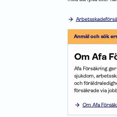
Arbetsskadeförsä
Anmäl och sök er
Om Afa Fö
Afa För­säkring ge
sjukdom, arbetsska
och föräldraledighe
försäkrade via job
Om Afa Försäk