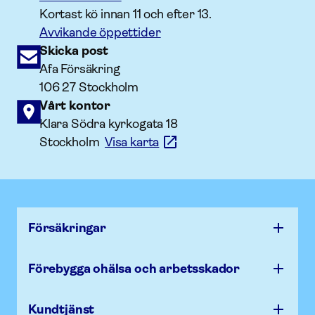
Kortast kö innan 11 och efter 13.
Avvikande öppettider
Skicka post
Afa Försäkring
106 27 Stockholm
Vårt kontor
Klara Södra kyrkogata 18
Stockholm
Visa karta
Försäk­ringar
Förebygga ohälsa och arbets­skador
Kundtjänst