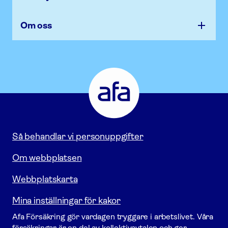
Om oss
Afa
Försäkring
-
Gå
till
startsidan
Så behandlar vi personuppgifter
Om webbplatsen
Webbplatskarta
Mina inställningar för kakor
Afa För­säkring gör vardagen tryggare i arbetslivet. Våra
försäk­ringar är en del av kollektivavtalen och ger