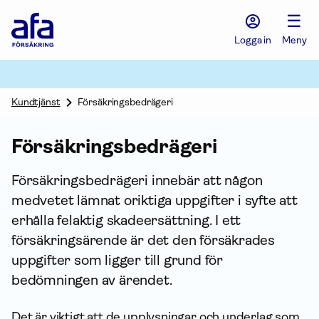
Afa
☰
Försäkring
-
Logga in
Meny
Gå
till
startsidan
Kundtjänst
Försäkringsbedrägeri
Försäkringsbedrägeri
Försäkringsbedrägeri innebär att någon
medvetet lämnat oriktiga upp­gifter i syfte att
erhålla felaktig skadeersättning. I ett
försäkringsärende är det den försäkrades
upp­gifter som ligger till grund för
bedömningen av ärendet.
Det är viktigt att de upplysningar och underlag som