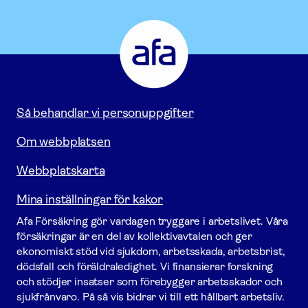
Afa
Försäkring
-
Gå
till
startsidan
Så behandlar vi personuppgifter
Om webbplatsen
Webbplatskarta
Mina inställningar för kakor
Afa För­säkring gör vardagen tryggare i arbetslivet. Våra
försäk­ringar är en del av kollektivavtalen och ger
ekonomiskt stöd vid sjukdom, arbetsskada, arbetsbrist,
dödsfall och föräldraledighet. Vi finansierar forskning
och stödjer insatser som förebygger arbets­skador och
sjukfrånvaro. På så vis bidrar vi till ett hållbart arbetsliv.