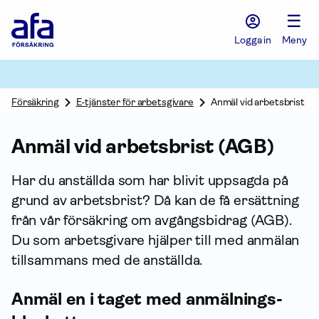
Afa
☰
Försäkring
-
Logga in
Meny
Gå
till
startsidan
Försäkring
E-tjänster för arbetsgivare
Anmäl vid arbetsbrist
Anmäl vid arbetsbrist (AGB)
Har du anställda som har blivit uppsagda på
grund av arbetsbrist? Då kan de få ersättning
från vår för­säkring om avgångs­bidrag (AGB).
Du som arbetsgivare hjälper till med anmälan
tillsammans med de anställda.
Anmäl en i taget med anmälnings­