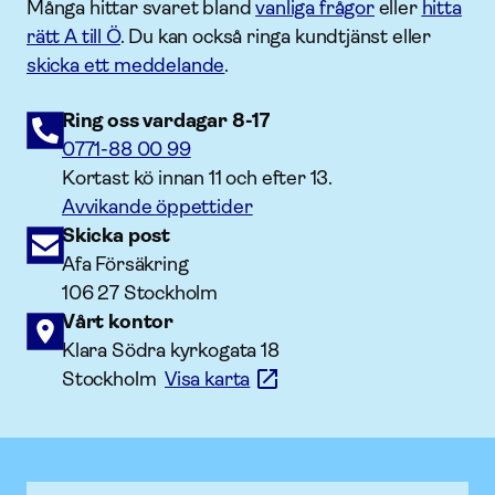
Många hittar svaret bland
vanliga frågor
eller
hitta
rätt A till Ö
. Du kan också ringa kundtjänst eller
skicka ett meddelande
.
Ring oss vardagar 8-17
0771-88 00 99
Kortast kö innan 11 och efter 13.
Avvikande öppettider
Skicka post
Afa Försäkring
106 27 Stockholm
Vårt kontor
Klara Södra kyrkogata 18
Stockholm
Visa karta