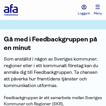
Afa
☰
Försäkring
-
Logga in
Meny
Gå
till
startsidan
Gå med i Feedback­gruppen på
en minut
Som anställd i någon av Sveriges kommuner,
regioner eller i ett kommunalt företag kan du
anmäla dig till Feedback­gruppen. Ta chansen
att påverka hur framtidens tjänster och
kommunikation utformas.
Feedback­gruppen är ett sam­arbete mellan Sveriges
Kommuner och Regioner (SKR),